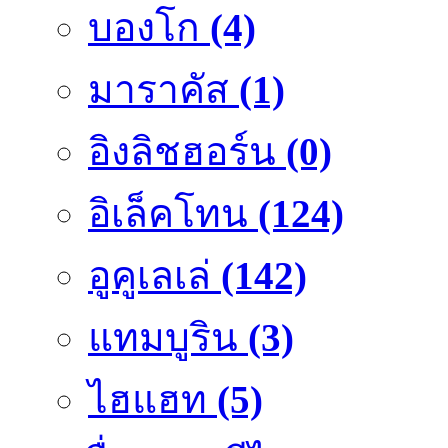
บองโก
(4)
มาราคัส
(1)
อิงลิชฮอร์น
(0)
อิเล็คโทน
(124)
อูคูเลเล่
(142)
แทมบูริน
(3)
ไฮแฮท
(5)