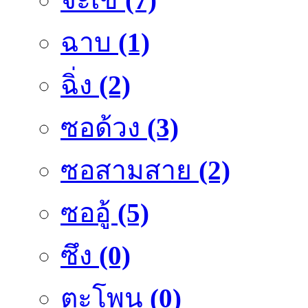
ฉาบ
(1)
ฉิ่ง
(2)
ซอด้วง
(3)
ซอสามสาย
(2)
ซออู้
(5)
ซึง
(0)
ตะโพน
(0)