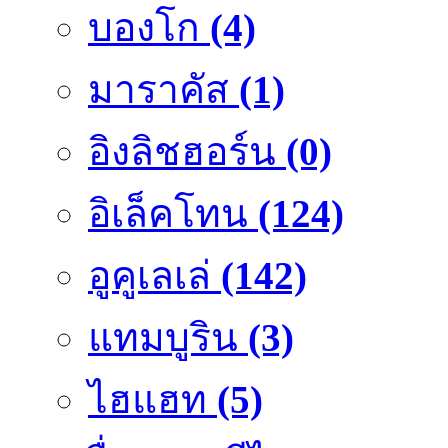
บองโก
(4)
มาราคัส
(1)
อิงลิชฮอร์น
(0)
อิเล็คโทน
(124)
อูคูเลเล่
(142)
แทมบูริน
(3)
ไฮแฮท
(5)