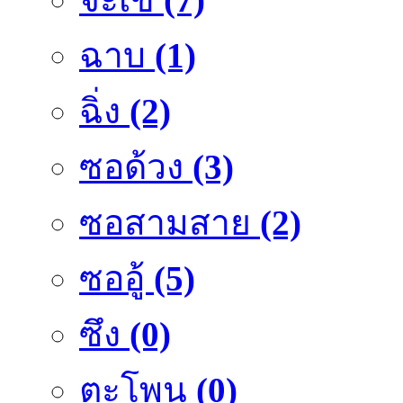
ฉาบ
(1)
ฉิ่ง
(2)
ซอด้วง
(3)
ซอสามสาย
(2)
ซออู้
(5)
ซึง
(0)
ตะโพน
(0)