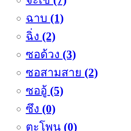
ฉาบ
(1)
ฉิ่ง
(2)
ซอด้วง
(3)
ซอสามสาย
(2)
ซออู้
(5)
ซึง
(0)
ตะโพน
(0)