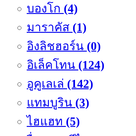
บองโก
(4)
มาราคัส
(1)
อิงลิชฮอร์น
(0)
อิเล็คโทน
(124)
อูคูเลเล่
(142)
แทมบูริน
(3)
ไฮแฮท
(5)