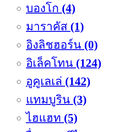
บองโก
(4)
มาราคัส
(1)
อิงลิชฮอร์น
(0)
อิเล็คโทน
(124)
อูคูเลเล่
(142)
แทมบูริน
(3)
ไฮแฮท
(5)