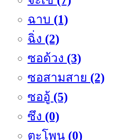
ฉาบ
(1)
ฉิ่ง
(2)
ซอด้วง
(3)
ซอสามสาย
(2)
ซออู้
(5)
ซึง
(0)
ตะโพน
(0)