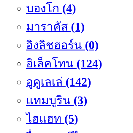
บองโก
(4)
มาราคัส
(1)
อิงลิชฮอร์น
(0)
อิเล็คโทน
(124)
อูคูเลเล่
(142)
แทมบูริน
(3)
ไฮแฮท
(5)