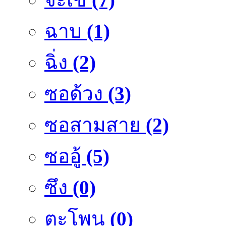
ฉาบ
(1)
ฉิ่ง
(2)
ซอด้วง
(3)
ซอสามสาย
(2)
ซออู้
(5)
ซึง
(0)
ตะโพน
(0)