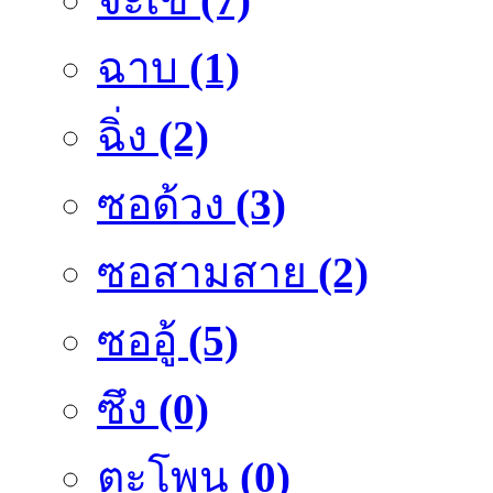
ฉาบ
(1)
ฉิ่ง
(2)
ซอด้วง
(3)
ซอสามสาย
(2)
ซออู้
(5)
ซึง
(0)
ตะโพน
(0)