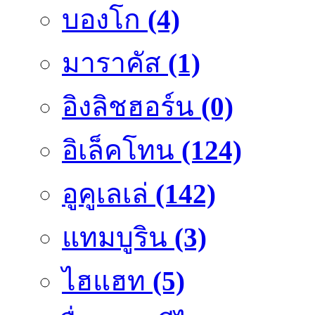
บองโก
(4)
มาราคัส
(1)
อิงลิชฮอร์น
(0)
อิเล็คโทน
(124)
อูคูเลเล่
(142)
แทมบูริน
(3)
ไฮแฮท
(5)