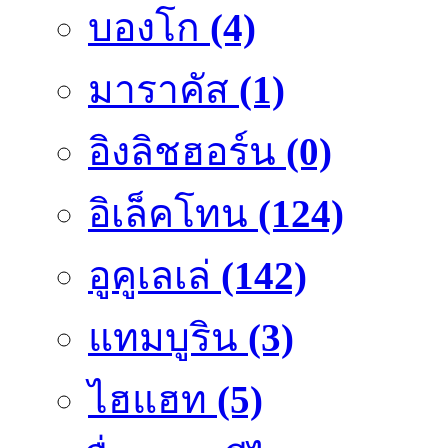
บองโก
(4)
มาราคัส
(1)
อิงลิชฮอร์น
(0)
อิเล็คโทน
(124)
อูคูเลเล่
(142)
แทมบูริน
(3)
ไฮแฮท
(5)