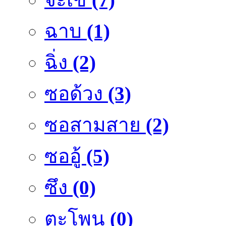
ฉาบ
(1)
ฉิ่ง
(2)
ซอด้วง
(3)
ซอสามสาย
(2)
ซออู้
(5)
ซึง
(0)
ตะโพน
(0)