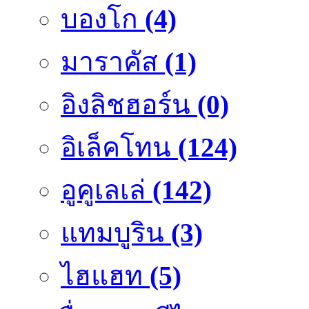
บองโก
(4)
มาราคัส
(1)
อิงลิชฮอร์น
(0)
อิเล็คโทน
(124)
อูคูเลเล่
(142)
แทมบูริน
(3)
ไฮแฮท
(5)