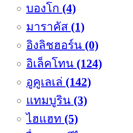
บองโก
(4)
มาราคัส
(1)
อิงลิชฮอร์น
(0)
อิเล็คโทน
(124)
อูคูเลเล่
(142)
แทมบูริน
(3)
ไฮแฮท
(5)