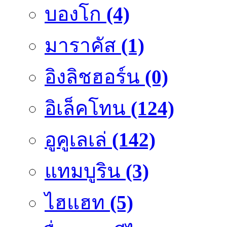
บองโก
(4)
มาราคัส
(1)
อิงลิชฮอร์น
(0)
อิเล็คโทน
(124)
อูคูเลเล่
(142)
แทมบูริน
(3)
ไฮแฮท
(5)