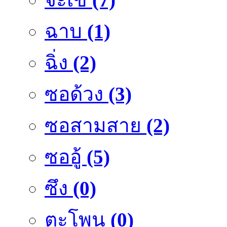
ฉาบ
(1)
ฉิ่ง
(2)
ซอด้วง
(3)
ซอสามสาย
(2)
ซออู้
(5)
ซึง
(0)
ตะโพน
(0)