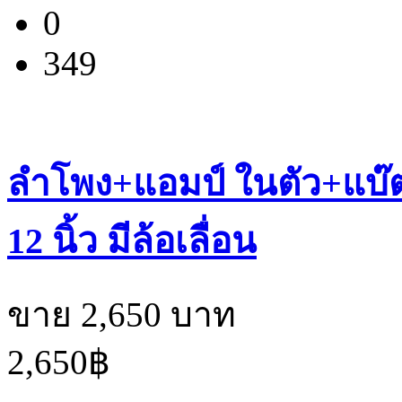
0
349
ลำโพง+แอมป์ ในตัว+แบ๊ต
12 นิ้ว มีล้อเลื่อน
ขาย 2,650 บาท
2,650฿