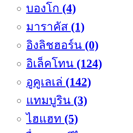
บองโก
(4)
มาราคัส
(1)
อิงลิชฮอร์น
(0)
อิเล็คโทน
(124)
อูคูเลเล่
(142)
แทมบูริน
(3)
ไฮแฮท
(5)