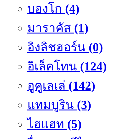
บองโก
(4)
มาราคัส
(1)
อิงลิชฮอร์น
(0)
อิเล็คโทน
(124)
อูคูเลเล่
(142)
แทมบูริน
(3)
ไฮแฮท
(5)