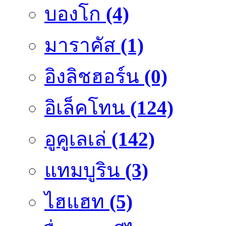
บองโก
(4)
มาราคัส
(1)
อิงลิชฮอร์น
(0)
อิเล็คโทน
(124)
อูคูเลเล่
(142)
แทมบูริน
(3)
ไฮแฮท
(5)