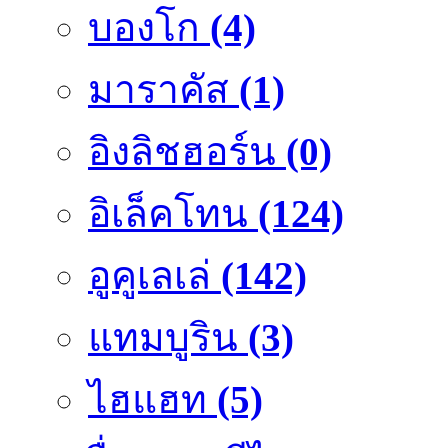
บองโก
(4)
มาราคัส
(1)
อิงลิชฮอร์น
(0)
อิเล็คโทน
(124)
อูคูเลเล่
(142)
แทมบูริน
(3)
ไฮแฮท
(5)