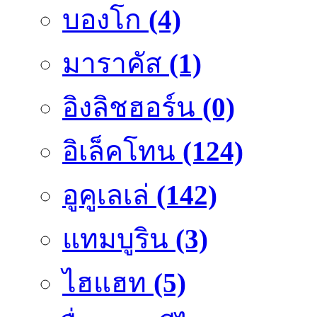
บองโก
(4)
มาราคัส
(1)
อิงลิชฮอร์น
(0)
อิเล็คโทน
(124)
อูคูเลเล่
(142)
แทมบูริน
(3)
ไฮแฮท
(5)