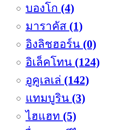
บองโก
(4)
มาราคัส
(1)
อิงลิชฮอร์น
(0)
อิเล็คโทน
(124)
อูคูเลเล่
(142)
แทมบูริน
(3)
ไฮแฮท
(5)